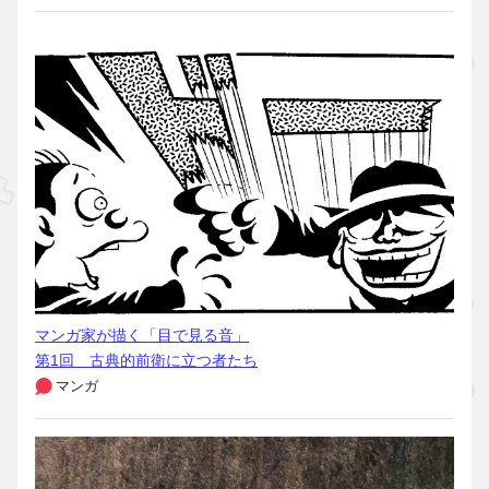
マンガ家が描く「目で見る音」
第1回 古典的前衛に立つ者たち
マンガ