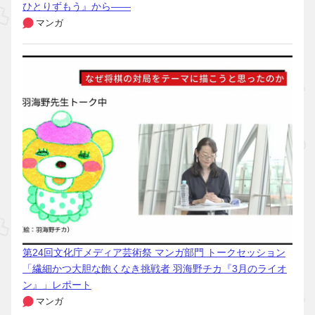
ひとりずもう』から――
マンガ
第24回文化庁メディア芸術祭 マンガ部門 トークセッション
「繊細かつ大胆な飽くなき挑戦者 羽海野チカ『3月のライオ
ン』」レポート
マンガ