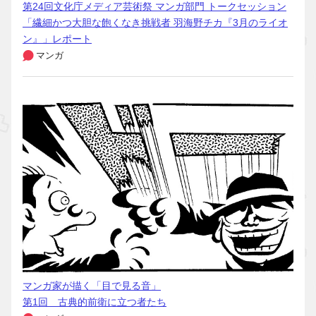
第24回文化庁メディア芸術祭 マンガ部門 トークセッション
「繊細かつ大胆な飽くなき挑戦者 羽海野チカ『3月のライオ
ン』」レポート
マンガ
マンガ家が描く「目で見る音」
第1回 古典的前衛に立つ者たち