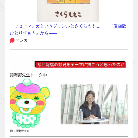
エッセイマンガというジャンルとさくらももこ――『漫画版
ひとりずもう』から――
マンガ