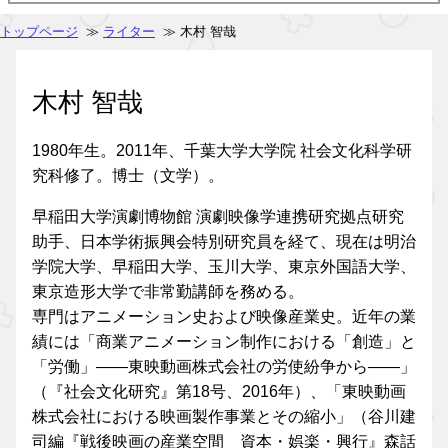
トップページ
≫
ライター
≫ 木村 智哉
木村 智哉
1980年生。2011年、千葉大学大学院 社会文化科学研
究科修了。博士（文学）。
早稲田大学演劇博物館 演劇映像学連携研究拠点研究
助手、日本学術振興会特別研究員を経て、現在は明治
学院大学、早稲田大学、玉川大学、東京外国語大学、
東京造形大学で非常勤講師を務める。
専門はアニメーション史および映像産業史。近年の業
績には「商業アニメーション制作における「創造」と
「労働」――東映動画株式会社の労使紛争から――」
（『社会文化研究』第18号、2016年）、「東映動画
株式会社における映画製作事業とその縮小」（谷川建
司編『戦後映画の産業空間 資本・娯楽・興行』森話