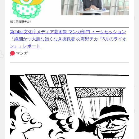
第24回文化庁メディア芸術祭 マンガ部門 トークセッション
「繊細かつ大胆な飽くなき挑戦者 羽海野チカ『3月のライオ
ン』」レポート
マンガ