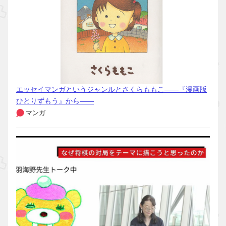
エッセイマンガというジャンルとさくらももこ――『漫画版
ひとりずもう』から――
マンガ