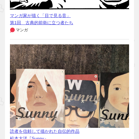
マンガ家が描く「目で見る音」
第1回 古典的前衛に立つ者たち
マンガ
読者を信頼して描かれた自伝的作品
松本大洋『Sunny』