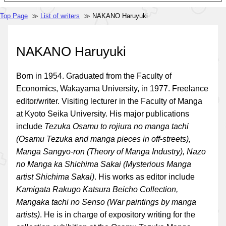
Top Page
≫
List of writers
≫ NAKANO Haruyuki
NAKANO Haruyuki
Born in 1954. Graduated from the Faculty of
Economics, Wakayama University, in 1977. Freelance
editor/writer. Visiting lecturer in the Faculty of Manga
at Kyoto Seika University. His major publications
include
Tezuka Osamu to rojiura no manga tachi
(Osamu Tezuka and manga pieces in off-streets),
Manga Sangyo-ron (Theory of Manga Industry), Nazo
no Manga ka Shichima Sakai (Mysterious Manga
artist Shichima Sakai)
. His works as editor include
Kamigata Rakugo Katsura Beicho Collection,
Mangaka tachi no Senso (War paintings by manga
artists)
. He is in charge of expository writing for the