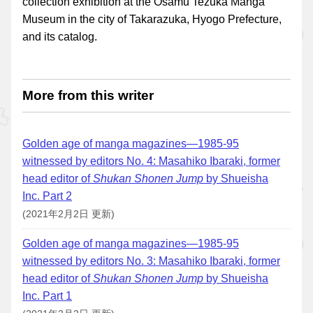
collection exhibition at the Osamu Tezuka Manga
Museum in the city of Takarazuka, Hyogo Prefecture,
and its catalog.
More from this writer
Golden age of manga magazines—1985-95
witnessed by editors No. 4: Masahiko Ibaraki, former
head editor of
Shukan Shonen Jump
by Shueisha
Inc. Part 2
(2021年2月2日 更新)
Golden age of manga magazines—1985-95
witnessed by editors No. 3: Masahiko Ibaraki, former
head editor of
Shukan Shonen Jump
by Shueisha
Inc. Part 1