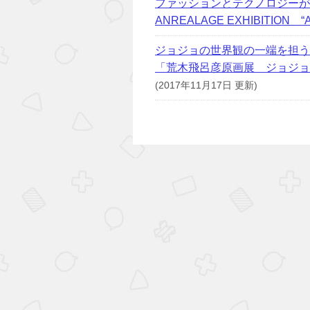
ファッションとテクノロジーが
ANREALAGE EXHIBITION “
ジョジョの世界観の一端を担う
「荒木飛呂彦原画展 ジョジョ展 
(2017年11月17日 更新)