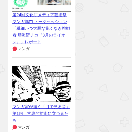
第24回文化庁メディア芸術祭
マンガ部門 トークセッション
「繊細かつ大胆な飽くなき挑戦
者 羽海野チカ『3月のライオ
ン』」レポート
マンガ
マンガ家が描く「目で見る音」
第1回 古典的前衛に立つ者た
ち
マンガ