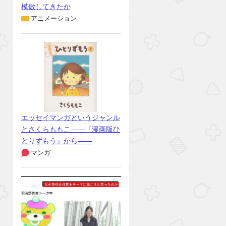
模倣してきたか
アニメーション
エッセイマンガというジャンル
とさくらももこ――『漫画版ひ
とりずもう』から――
マンガ