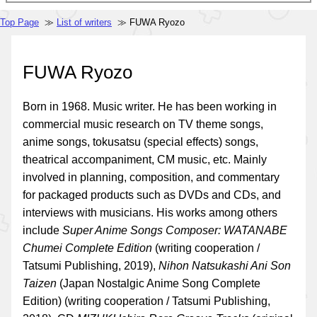
Top Page
≫
List of writers
≫ FUWA Ryozo
FUWA Ryozo
Born in 1968. Music writer. He has been working in
commercial music research on TV theme songs,
anime songs, tokusatsu (special effects) songs,
theatrical accompaniment, CM music, etc. Mainly
involved in planning, composition, and commentary
for packaged products such as DVDs and CDs, and
interviews with musicians. His works among others
include
Super Anime Songs Composer: WATANABE
Chumei Complete Edition
(writing cooperation /
Tatsumi Publishing, 2019),
Nihon Natsukashi Ani Son
Taizen
(Japan Nostalgic Anime Song Complete
Edition) (writing cooperation / Tatsumi Publishing,