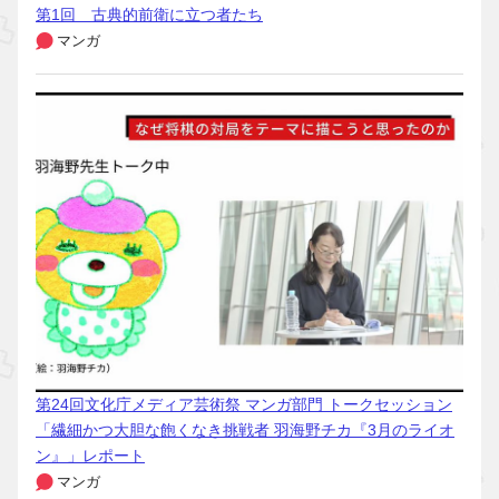
第1回 古典的前衛に立つ者たち
マンガ
第24回文化庁メディア芸術祭 マンガ部門 トークセッション
「繊細かつ大胆な飽くなき挑戦者 羽海野チカ『3月のライオ
ン』」レポート
マンガ