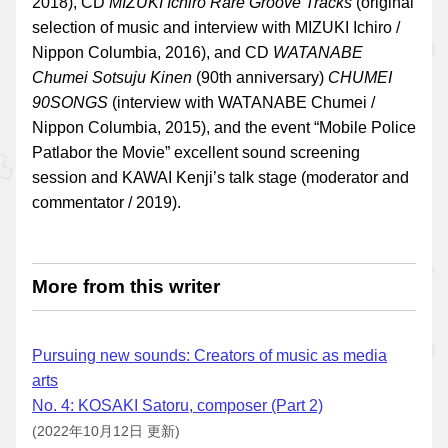
2018), CD
MIZUKI Ichiro Rare Groove Tracks
(original
selection of music and interview with MIZUKI Ichiro /
Nippon Columbia, 2016), and CD
WATANABE
Chumei Sotsuju Kinen
(90th anniversary)
CHUMEI
90SONGS
(interview with WATANABE Chumei /
Nippon Columbia, 2015), and the event “Mobile Police
Patlabor the Movie” excellent sound screening
session and KAWAI Kenji’s talk stage (moderator and
commentator / 2019).
More from this writer
Pursuing new sounds: Creators of music as media
arts
No. 4: KOSAKI Satoru, composer (Part 2)
(2022年10月12日 更新)