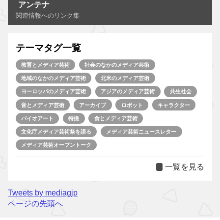
アンテナ
関連情報へのリンク集
テーマタグ一覧
教育とメディア芸術
社会のなかのメディア芸術
地域のなかのメディア芸術
北米のメディア芸術
ヨーロッパのメディア芸術
アジアのメディア芸術
共生社会
音とメディア芸術
アーカイブ
ロボット
キャラクター
バイオアート
特撮
食とメディア芸術
文化庁メディア芸術祭を語る
メディア芸術ニュースレター
メディア芸術オープントーク
一覧を見る
Tweets by mediagjp
ページの先頭へ