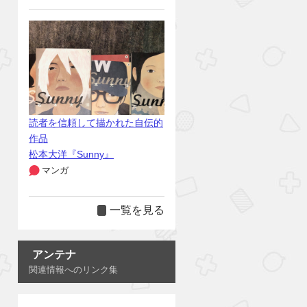
読者を信頼して描かれた自伝的
作品
松本大洋『Sunny』
マンガ
一覧を見る
アンテナ
関連情報へのリンク集