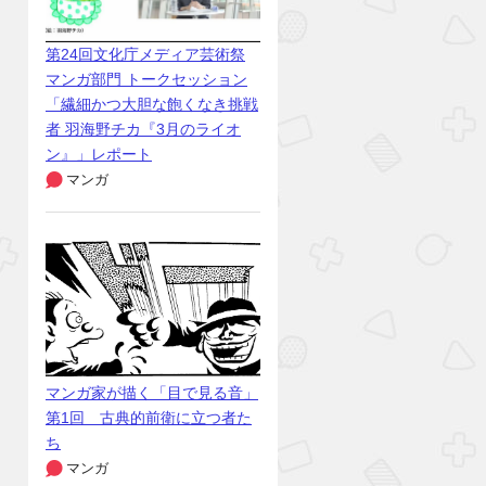
第24回文化庁メディア芸術祭
マンガ部門 トークセッション
「繊細かつ大胆な飽くなき挑戦
者 羽海野チカ『3月のライオ
ン』」レポート
マンガ
マンガ家が描く「目で見る音」
第1回 古典的前衛に立つ者た
ち
マンガ