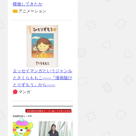
模倣してきたか
アニメーション
エッセイマンガというジャンル
とさくらももこ――『漫画版ひ
とりずもう』から――
マンガ