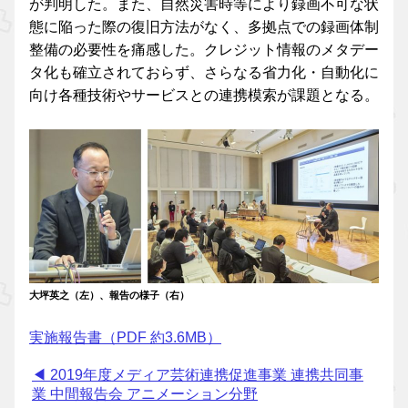
が判明した。また、自然災害時等により録画不可な状
態に陥った際の復旧方法がなく、多拠点での録画体制
整備の必要性を痛感した。クレジット情報のメタデー
タ化も確立されておらず、さらなる省力化・自動化に
向け各種技術やサービスとの連携模索が課題となる。
大坪英之（左）、報告の様子（右）
実施報告書（PDF 約3.6MB）
◀ 2019年度メディア芸術連携促進事業 連携共同事
業 中間報告会 アニメーション分野