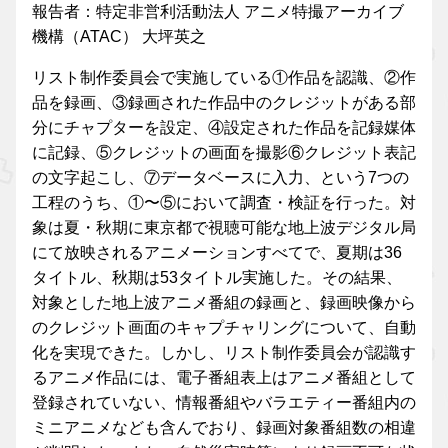
報告者：特定非営利活動法人 アニメ特撮アーカイブ
機構（ATAC） 大坪英之
リスト制作委員会で実施している①作品を認識、②作
品を録画、③録画された作品中のクレジットがある部
分にチャプターを設定、④設定された作品を記録媒体
に記録、⑤クレジットの画面を撮影⑥クレジット表記
の文字起こし、⑦データベースに入力、という7つの
工程のうち、①〜⑤において調査・検証を行った。対
象は夏・秋期に東京都で視聴可能な地上波デジタル局
にて放映されるアニメーションすべてで、夏期は36
タイトル、秋期は53タイトル実施した。その結果、
対象とした地上波アニメ番組の録画と、録画映像から
のクレジット画面のキャプチャリングについて、自動
化を実現できた。しかし、リスト制作委員会が認識す
るアニメ作品には、電子番組表上はアニメ番組として
登録されていない、情報番組やバラエティー番組内の
ミニアニメなども含んでおり、録画対象番組数の相違