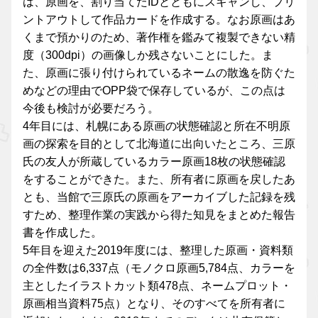
は、原画を、割り当てたIDとともにスキャンし、プリ
ントアウトして作品カードを作成する。なお原画はあ
くまで預かりのため、著作権を鑑みて複製できない精
度（300dpi）の画像しか残さないことにした。ま
た、原画に張り付けられているネームの散逸を防ぐた
めなどの理由でOPP袋で保存しているが、この点は
今後も検討が必要だろう。
4年目には、札幌にある原画の状態確認と所在不明原
画の探索を目的として北海道に出向いたところ、三原
氏の友人が所蔵しているカラー原画18枚の状態確認
をすることができた。また、所有者に原画を戻したあ
とも、当館で三原氏の原画をアーカイブした記録を残
すため、整理作業の実践から得た知見をまとめた報告
書を作成した。
5年目を迎えた2019年度には、整理した原画・資料類
の全件数は6,337点（モノクロ原画5,784点、カラーを
主としたイラストカット類478点、ネームプロット・
原画相当資料75点）となり、そのすべてを所有者に