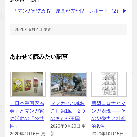
「マンガが先か!? 原画が先か!?」レポート（2） ▶
2020年6月2日 更新
あわせて読みたい記事
「日本漫画家協
マンガと地域お
新型コロナとマ
会」とマンガ家
こし第1回 2つ
ンガ表現――そ
の活動の「公共
のまんが王国
の想像力と社会
性」
的役割
2020年9月29日 更
2020年7月16日 更
新
2020年10月15日