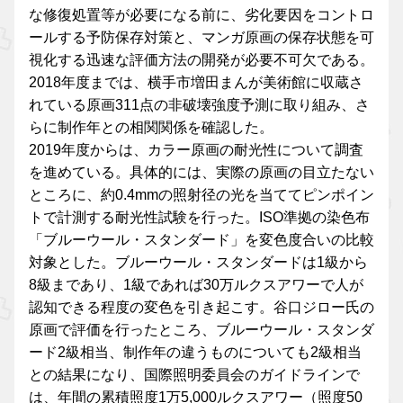
な修復処置等が必要になる前に、劣化要因をコントロ
ールする予防保存対策と、マンガ原画の保存状態を可
視化する迅速な評価方法の開発が必要不可欠である。
2018年度までは、横手市増田まんが美術館に収蔵さ
れている原画311点の非破壊強度予測に取り組み、さ
らに制作年との相関関係を確認した。
2019年度からは、カラー原画の耐光性について調査
を進めている。具体的には、実際の原画の目立たない
ところに、約0.4mmの照射径の光を当ててピンポイン
トで計測する耐光性試験を行った。ISO準拠の染色布
「ブルーウール・スタンダード」を変色度合いの比較
対象とした。ブルーウール・スタンダードは1級から
8級まであり、1級であれば30万ルクスアワーで人が
認知できる程度の変色を引き起こす。谷口ジロー氏の
原画で評価を行ったところ、ブルーウール・スタンダ
ード2級相当、制作年の違うものについても2級相当
との結果になり、国際照明委員会のガイドラインで
は、年間の累積照度1万5,000ルクスアワー（照度50