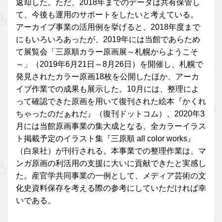
返却した。ただ、2018年までのデータは共有保管し
て、今後も運用のサポートをしたいと考えている。
アーカイブ事業の活用例を挙げると、2018年度まで
にもいろいろあったが、2019年には当館であらため
て展覧会「三原順カラー原画展～札幌からようこそ
～」（2019年6月21日～8月26日）を開催し、札幌で
発見されたカラー原画18枚を公開したほか、アーカ
イブ作業での成果も展示した。10月には、整理によ
って確認できた原画を用いて復刊された絵本『かくれ
ちゃったのだぁれだ』（復刊ドットコム）、2020年3
月には当館原画事業の集大成となる、全カラーイラス
ト掲載予定のイラスト集『三原順 all color works』
（白泉社）が刊行される。本事業での整理作業は、マ
ンガ原画の利活用の支援に大いに貢献できたと実感し
た。産官学共同事業の一例として、メディア芸術の文
化史資料保存を考える際の参考にしていただければ幸
いである。