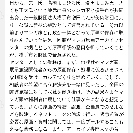
日から、矢口氏、高橋よしひろ氏、倉田よしみ氏、き
くち正太氏という地元出身のマンガ家と横手市が共同
出資した一般財団法人横手市増田まんが美術財団によ
り、公設民営型の施設として運営されている。それ以
前よりマンガ家と行政が一体となって原画の保存に取
り組んでいった結果、同館がマンガ原画アーカイブセ
ンターの拠点として原画相談の窓口を担っていくこと
が、横手市と財団で合意された。
センターとしての業務は、まず、出版社やマンガ家、
展示施設関係者からの原画保存・処理に係るさまざま
な相談を受け、カルテづくりを進めていく。そして、
相談者の希望に合う解決策を一緒に見いだし、全国の
関連施設に対して収蔵を働き掛け、その結果をまたマ
ンガ家や権利者に戻していく仕事が主になると想定し
ている。さらに原画の寄贈・譲渡、企画展での活用な
どを関連するネットワークの施設で行い、緊急処置が
必要な原画・資料に関しては、一度プールすることも
必要な業務になる。また、アーカイブ専門人材の育