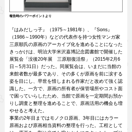
報告時のパワーポイントより
『はみだしっ子』（1975～1981年）、『Sons』
（1986～1990年）などの代表作を持つ女性マンガ家
三原順氏の原画のアーカイブ化を進めることになった
きっかけは、明治大学米沢嘉博記念図書館で開催した
展覧会「没後20年展 三原順復活祭」（2015年2月6
日～5月31日）だった。同展覧会は、いまだに当館の
来館者数が最多であり、その多くが原画を前に涙する
姿を目にし、早世を惜しまれる作家だと改めて強く認
識した。一方で、原画の所有者が保管場所やコスト面
で困っていらしたため、当館で原画を一定期間お預か
りし調査と整理を進めることで、原画活用の機会も増
やせると考えた。
事業の2年目まではモノクロ原画、3年目にはカラー
原画および原画相当資料の整理を行った。工程として