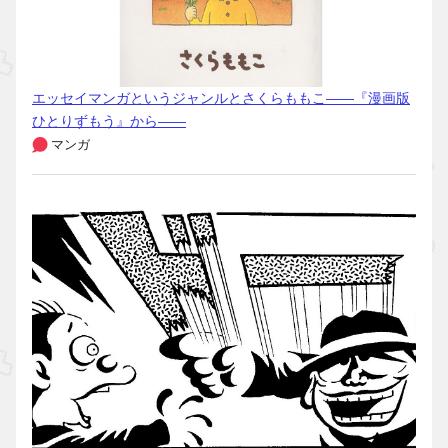
エッセイマンガというジャンルとさくらももこ――『漫画版
ひとりずもう』から――
マンガ