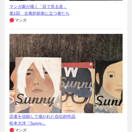
マンガ家が描く「目で見る音」
第1回 古典的前衛に立つ者たち
マンガ
読者を信頼して描かれた自伝的作品
松本大洋『Sunny』
マンガ