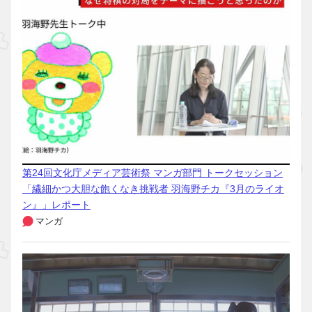
第24回文化庁メディア芸術祭 マンガ部門 トークセッション
「繊細かつ大胆な飽くなき挑戦者 羽海野チカ『3月のライオ
ン』」レポート
マンガ