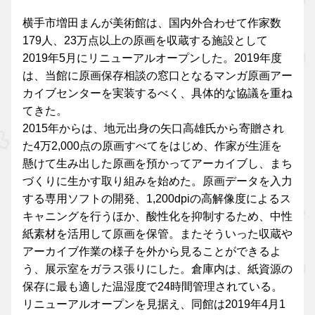
横手市増田まんが美術館は、国内外合わせて作家数
179人、23万点以上の原画を収蔵する施設として
2019年5月にリニューアルオープンした。2019年度
は、当館に原画保存相談の窓口となるマンガ原画アー
カイブセンターを実装するべく、具体的な協議を重ね
てきた。
2015年からは、地元出身の矢口高雄氏から寄贈され
た4万2,000点の原画すべてをはじめ、作家が生涯を
懸けて生み出した原画を預かってアーカイブし、まち
づくりに生かす取り組みを始めた。原画データを入力
する専用ソフトの開発、1,200dpiの高解像度によるス
キャニングを行うほか、酸性化を抑制するため、中性
紙素材を活用して原画を保管。またそういった収蔵や
アーカイブ作業の様子を外から見ることができるよ
う、展示室をガラス張りにした。倉庫内は、紙資源の
保存に最も適した温湿度で24時間管理されている。
リニューアルオープンを見据え、同館は2019年4月1