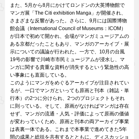
また、5月から8月にかけてロンドンの大英博物館で
マンガ展「The Citi exhibition Manga」が開催され、
さまざまな反響があった。さらに、9月には国際博物
館会議（International Council of Museums：ICOM）
が日本で初めて開かれ、会場がマンガミュージアムの
ある京都だったこともあり、マンガのアーカイブ・展
示についての議論が行われた。一方で、10月の台風
19号の影響で川崎市市民ミュージアムが浸水し、マ
ンガに関する貴重な資料が消失するという緊急性の高
い事象にも直面している。
このようにマンガをめぐるアーカイブが注目されてい
るが、一口でマンガといっても原画と刊本（雑誌・単
行本）の2つに分けられ、2つのプロジェクトもそれ
に則っている。そして、原画がなければマンガは存在
せず、マンガの流通・人気・評価によって原画の価値
が変わっていくため、原画と刊本の両アーカイブ事業
は表裏一体である。これまで本事業で進めてきた5年
間の成果と総括を共有するとともに、ディスカッショ