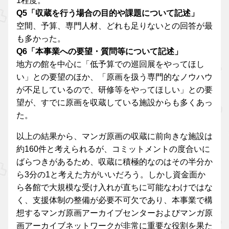
1程度。
Q5「収蔵を行う場合の目的や課題について記述」
空間、予算、専門人材、どれも足りないとの回答が最
も多かった。
Q6「本事業への要望・質問等について記述」
地方の館を中心に「低予算での巡回展をやってほし
い」との要望のほか、「原画を扱う専門的なノウハウ
が不足しているので、研修等をやってほしい」との要
望が、すでに原画を収蔵している施設からも多くあっ
た。
以上の結果から、マンガ原画の収蔵に前向きな施設は
約160件と考えられるが、コミットメントの度合いに
ばらつきがあるため、収蔵に積極的なのはその半分か
ら3分の1と考えた方がいいだろう。しかし資金面か
ら各館で大規模な受け入れが直ちに可能なわけではな
く、支援体制の整備が必要不可欠であり、本事業で構
想するマンガ原画アーカイブセンターおよびマンガ原
画アーカイブネットワークが非常に重要な役割を果た