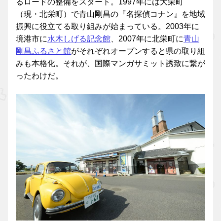
るロードの整備をスタート。1997年には大栄町
（現・北栄町）で青山剛昌の『名探偵コナン』を地域
振興に役立てる取り組みが始まっている。2003年に
境港市に
水木しげる記念館
、2007年に北栄町に
青山
剛昌ふるさと館
がそれぞれオープンすると県の取り組
みも本格化。それが、国際マンガサミット誘致に繋が
ったわけだ。