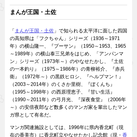
まんが王国・土佐
「
まんが王国・土佐
」で知られる太平洋に面した四国
の高知県は「フクちゃん」シリーズ（1936～1971
年）の横山隆一、『プーサン』（1950～1953、1965
～1989年）の横山泰三兄弟をはじめ、「アンパンマ
ン」シリーズ（1973年～）のやなせたかし、『土佐
の一本釣り』（1975～1986年）の青柳裕介、『赤兵
衛』（1972年～）の黒鉄ヒロシ、『ヘルプマン！』
（2003～2014年）のくさか里樹、『ぼくんち』
（1995～1998年）の西原理恵子、『甘い生活』
（1990～2011年）の弓月光、『深夜食堂』（2006年
～）の安倍夜郎など数多くのマンガ家を輩出したマン
ガ県として有名だ。
マンガ関連施設としては、1996年に県内香北町（現
在の香美市）に香北町立やなせたかし記念館（現・
香