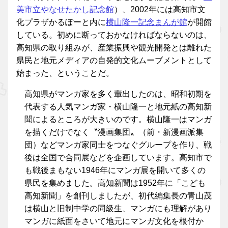
美市立やなせたかし記念館
）、2002年には高知市文
化プラザかるぽーと内に
横山隆一記念まんが館
が開館
している。初めに断っておかなければならないのは、
高知県の取り組みが、産業振興や観光開発とは離れた
県民と地元メディアの自発的文化ムーブメントとして
始まった、ということだ。
高知県がマンガ家を多く輩出したのは、昭和初期を
代表する人気マンガ家・横山隆一と地元紙の高知新
聞によるところが大きいのです。横山隆一はマンガ
を描くだけでなく〝漫画集団〟（前・新漫画派集
団）などマンガ家同士をつなぐグループを作り、戦
後は全国で合同展などを企画しています。高知市で
も戦後まもない1946年にマンガ展を開いて多くの
県民を集めました。高知新聞は1952年に「こども
高知新聞」を創刊しましたが、初代編集長の青山茂
は横山と旧制中学の同級生、マンガにも理解があり
マンガに紙面をさいて地元にマンガ文化を根付か