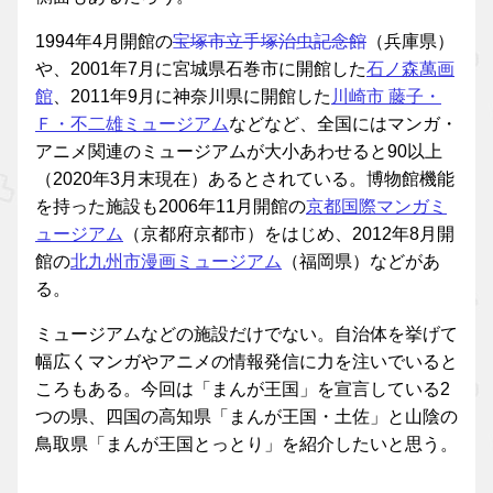
1994年4月開館の
宝塚市立手塚治虫記念館
（兵庫県）
や、2001年7月に宮城県石巻市に開館した
石ノ森萬画
館
、2011年9月に神奈川県に開館した
川崎市 藤子・
Ｆ・不二雄ミュージアム
などなど、全国にはマンガ・
アニメ関連のミュージアムが大小あわせると90以上
（2020年3月末現在）あるとされている。博物館機能
を持った施設も2006年11月開館の
京都国際マンガミ
ュージアム
（京都府京都市）をはじめ、2012年8月開
館の
北九州市漫画ミュージアム
（福岡県）などがあ
る。
ミュージアムなどの施設だけでない。自治体を挙げて
幅広くマンガやアニメの情報発信に力を注いでいると
ころもある。今回は「まんが王国」を宣言している2
つの県、四国の高知県「まんが王国・土佐」と山陰の
鳥取県「まんが王国とっとり」を紹介したいと思う。