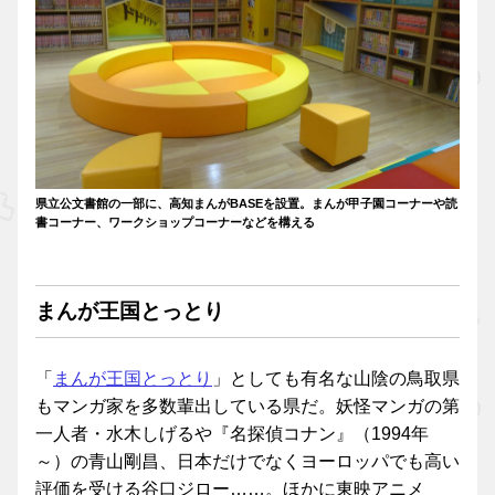
県立公文書館の一部に、高知まんがBASEを設置。まんが甲子園コーナーや読
書コーナー、ワークショップコーナーなどを構える
まんが王国とっとり
「
まんが王国とっとり
」としても有名な山陰の鳥取県
もマンガ家を多数輩出している県だ。妖怪マンガの第
一人者・水木しげるや『名探偵コナン』（1994年
～）の青山剛昌、日本だけでなくヨーロッパでも高い
評価を受ける谷口ジロー……。ほかに東映アニメ