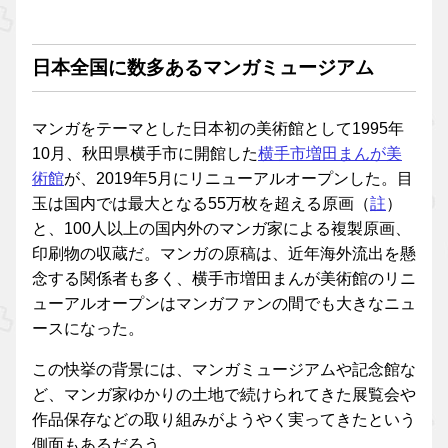
日本全国に数多あるマンガミュージアム
マンガをテーマとした日本初の美術館として1995年
10月、秋田県横手市に開館した
横手市増田まんが美
術館
が、2019年5月にリニューアルオープンした。目
玉は国内では最大となる55万枚を超える原画（
註
）
と、100人以上の国内外のマンガ家による複製原画、
印刷物の収蔵だ。マンガの原稿は、近年海外流出を懸
念する関係者も多く、横手市増田まんが美術館のリニ
ューアルオープンはマンガファンの間でも大きなニュ
ースになった。
この快挙の背景には、マンガミュージアムや記念館な
ど、マンガ家ゆかりの土地で続けられてきた展覧会や
作品保存などの取り組みがようやく実ってきたという
側面もあるだろう。