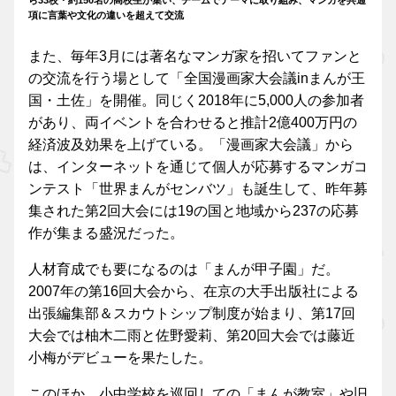
ら33校・約150名の高校生が集い、チームでテーマに取り組み、マンガを共通
項に言葉や文化の違いを超えて交流
また、毎年3月には著名なマンガ家を招いてファンと
の交流を行う場として「全国漫画家大会議inまんが王
国・土佐」を開催。同じく2018年に5,000人の参加者
があり、両イベントを合わせると推計2億400万円の
経済波及効果を上げている。「漫画家大会議」から
は、インターネットを通じて個人が応募するマンガコ
ンテスト「世界まんがセンバツ」も誕生して、昨年募
集された第2回大会には19の国と地域から237の応募
作が集まる盛況だった。
人材育成でも要になるのは「まんが甲子園」だ。
2007年の第16回大会から、在京の大手出版社による
出張編集部＆スカウトシップ制度が始まり、第17回
大会では柚木二雨と佐野愛莉、第20回大会では藤近
小梅がデビューを果たした。
このほか、小中学校を巡回しての「まんが教室」や旧