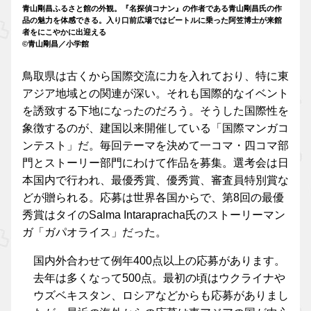
青山剛昌ふるさと館の外観。『名探偵コナン』の作者である青山剛昌氏の作
品の魅力を体感できる。入り口前広場ではビートルに乗った阿笠博士が来館
者をにこやかに出迎える
©青山剛昌／小学館
鳥取県は古くから国際交流に力を入れており、特に東
アジア地域との関連が深い。それも国際的なイベント
を誘致する下地になったのだろう。そうした国際性を
象徴するのが、建国以来開催している「国際マンガコ
ンテスト」だ。毎回テーマを決めて一コマ・四コマ部
門とストーリー部門にわけて作品を募集。選考会は日
本国内で行われ、最優秀賞、優秀賞、審査員特別賞な
どが贈られる。応募は世界各国からで、第8回の最優
秀賞はタイのSalma Intarapracha氏のストーリーマン
ガ「ガパオライス」だった。
国内外合わせて例年400点以上の応募があります。
去年は多くなって500点。最初の頃はウクライナや
ウズベキスタン、ロシアなどからも応募がありまし