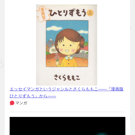
エッセイマンガというジャンルとさくらももこ――『漫画版
ひとりずもう』から――
マンガ