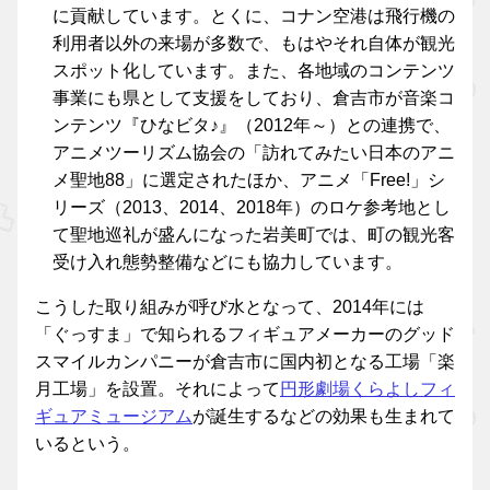
に貢献しています。とくに、コナン空港は飛行機の
利用者以外の来場が多数で、もはやそれ自体が観光
スポット化しています。また、各地域のコンテンツ
事業にも県として支援をしており、倉吉市が音楽コ
ンテンツ『ひなビタ♪』（2012年～）との連携で、
アニメツーリズム協会の「訪れてみたい日本のアニ
メ聖地88」に選定されたほか、アニメ「Free!」シ
リーズ（2013、2014、2018年）のロケ参考地とし
て聖地巡礼が盛んになった岩美町では、町の観光客
受け入れ態勢整備などにも協力しています。
こうした取り組みが呼び水となって、2014年には
「ぐっすま」で知られるフィギュアメーカーのグッド
スマイルカンパニーが倉吉市に国内初となる工場「楽
月工場」を設置。それによって
円形劇場くらよしフィ
ギュアミュージアム
が誕生するなどの効果も生まれて
いるという。