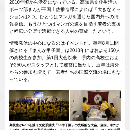
2010年頃から活発になっている。高知県文化生活ス
ポーツ部まんが王国土佐推進課によれば「大きなミッ
ションは2つ。ひとつはマンガを通じた国内外への情
報発信。もうひとつはマンガの道を目指す若者の支援
と幅広い分野で活躍できる人材の育成」だという。
情報発信の中心になるのはイベントだ。毎年8月に開
催される「まんが甲子園」は2018年にはおよそ150人
の高校生が参加。第1回大会以来、県内の高校生およ
そ250人がスタッフとして運営に当たり、近年は海外
からの参加も増えて、若者たちの国際交流の場にもな
っている。
高校生がNo.1を競う文化系競技「○○甲子園」の先駆的な大会。全国、海外か