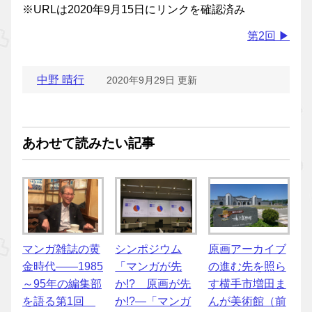
※URLは2020年9月15日にリンクを確認済み
第2回 ▶
中野 晴行
2020年9月29日 更新
あわせて読みたい記事
マンガ雑誌の黄
シンポジウム
原画アーカイブ
金時代――1985
「マンガが先
の進む先を照ら
～95年の編集部
か!? 原画が先
す横手市増田ま
を語る第1回
か!?―「マンガ
んが美術館（前