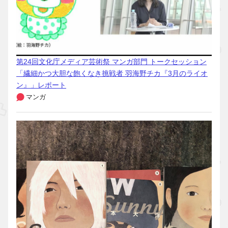
第24回文化庁メディア芸術祭 マンガ部門 トークセッション
「繊細かつ大胆な飽くなき挑戦者 羽海野チカ『3月のライオ
ン』」レポート
マンガ