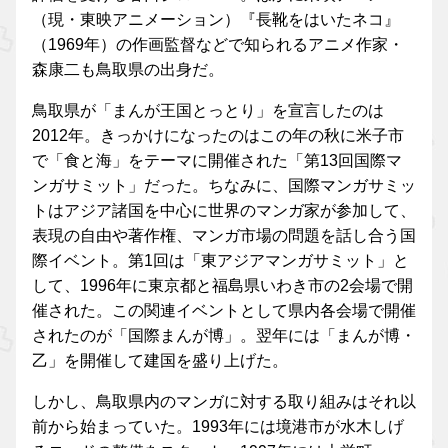
（現・東映アニメーション）『長靴をはいたネコ』
（1969年）の作画監督などで知られるアニメ作家・
森康二も鳥取県の出身だ。
鳥取県が「まんが王国とっとり」を宣言したのは
2012年。きっかけになったのはこの年の秋に米子市
で「食と海」をテーマに開催された「第13回国際マ
ンガサミット」だった。ちなみに、国際マンガサミッ
トはアジア諸国を中心に世界のマンガ家が参加して、
表現の自由や著作権、マンガ市場の問題を話し合う国
際イベント。第1回は「東アジアマンガサミット」と
して、1996年に東京都と福島県いわき市の2会場で開
催された。この関連イベントとして県内各会場で開催
されたのが「国際まんが博」。翌年には「まんが博・
乙」を開催して建国を盛り上げた。
しかし、鳥取県内のマンガに対する取り組みはそれ以
前から始まっていた。1993年には境港市が水木しげ