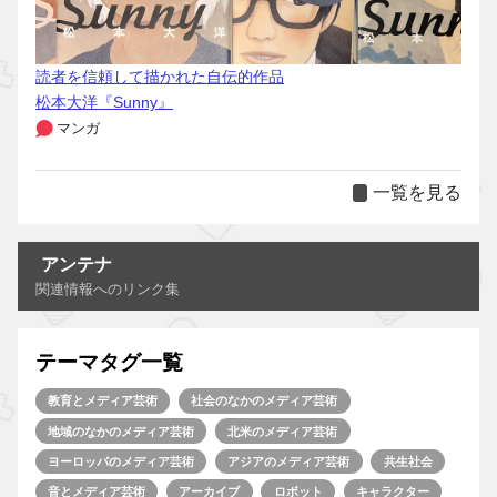
読者を信頼して描かれた自伝的作品
松本大洋『Sunny』
マンガ
一覧を見る
アンテナ
関連情報へのリンク集
テーマタグ一覧
教育とメディア芸術
社会のなかのメディア芸術
地域のなかのメディア芸術
北米のメディア芸術
ヨーロッパのメディア芸術
アジアのメディア芸術
共生社会
音とメディア芸術
アーカイブ
ロボット
キャラクター