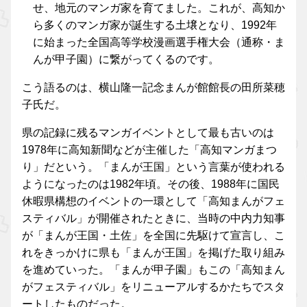
せ、地元のマンガ家を育てました。これが、高知か
ら多くのマンガ家が誕生する土壌となり、1992年
に始まった全国高等学校漫画選手権大会（通称・ま
んが甲子園）に繋がってくるのです。
こう語るのは、横山隆一記念まんが館館長の田所菜穂
子氏だ。
県の記録に残るマンガイベントとして最も古いのは
1978年に高知新聞などが主催した「高知マンガまつ
り」だという。「まんが王国」という言葉が使われる
ようになったのは1982年頃。その後、1988年に国民
休暇県構想のイベントの一環として「高知まんがフェ
スティバル」が開催されたときに、当時の中内力知事
が「まんが王国・土佐」を全国に先駆けて宣言し、こ
れをきっかけに県も「まんが王国」を掲げた取り組み
を進めていった。「まんが甲子園」もこの「高知まん
がフェスティバル」をリニューアルするかたちでスタ
ートしたものだった。