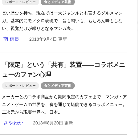
レポート・レビュー
食とメディア芸術
長い歴史を持ち、現在では一大ジャンルとも言えるグルメマン
ガ。基本的にモノクロ表現で、音も匂いも、もちろん味もしな
い、視覚だけが頼りとなるマンガ表...
南 信長
2018年9月4日 更新
「限定」という「共有」装置――コラボメニ
ューのファン心理
レポート・レビュー
食とメディア芸術
メーカーとのコラボ商品から期間限定のカフェまで、マンガ・ア
ニメ・ゲームの世界を、食を通じて堪能できるコラボメニュー。
二次元から現実世界へ、日本...
さやわか
2018年8月20日 更新