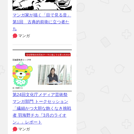
マンガ家が描く「目で見る音」
第1回 古典的前衛に立つ者た
ち
マンガ
第24回文化庁メディア芸術祭
マンガ部門 トークセッション
「繊細かつ大胆な飽くなき挑戦
者 羽海野チカ『3月のライオ
ン』」レポート
マンガ