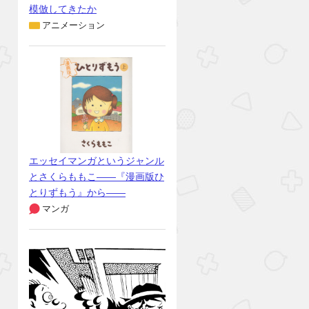
模倣してきたか
アニメーション
エッセイマンガというジャンル
とさくらももこ――『漫画版ひ
とりずもう』から――
マンガ