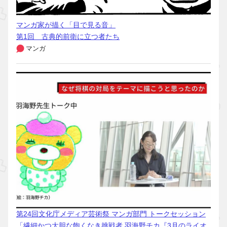
マンガ家が描く「目で見る音」
第1回 古典的前衛に立つ者たち
マンガ
第24回文化庁メディア芸術祭 マンガ部門 トークセッション
「繊細かつ大胆な飽くなき挑戦者 羽海野チカ『3月のライオ