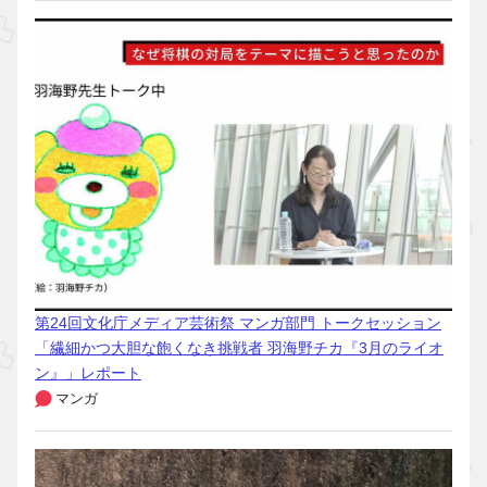
第24回文化庁メディア芸術祭 マンガ部門 トークセッション
「繊細かつ大胆な飽くなき挑戦者 羽海野チカ『3月のライオ
ン』」レポート
マンガ