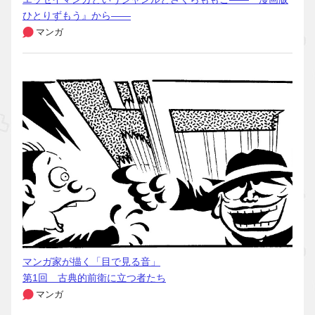
ひとりずもう』から――
マンガ
マンガ家が描く「目で見る音」
第1回 古典的前衛に立つ者たち
マンガ