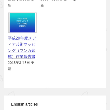
新
新
平成29年度メデ
ィア芸術マッピ
ング（マンガ領
域）作業報告書
2018年3月8日 更
新
English articles