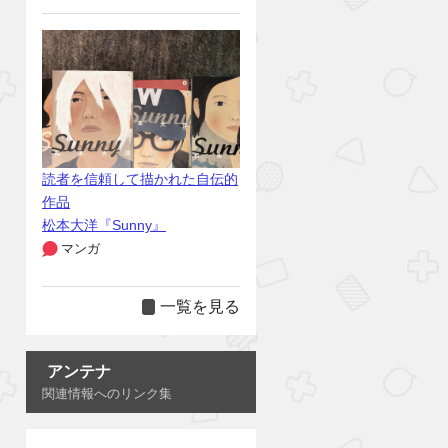
読者を信頼して描かれた自伝的
作品
松本大洋『Sunny』
マンガ
一覧を見る
アンテナ
関連情報へのリンク集