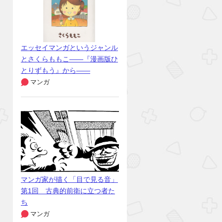
エッセイマンガというジャンル
とさくらももこ――『漫画版ひ
とりずもう』から――
マンガ
マンガ家が描く「目で見る音」
第1回 古典的前衛に立つ者た
ち
マンガ