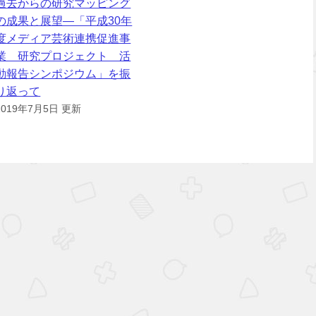
過去からの研究マッピング
の成果と展望—「平成30年
度メディア芸術連携促進事
業 研究プロジェクト 活
動報告シンポジウム」を振
り返って
2019年7月5日 更新