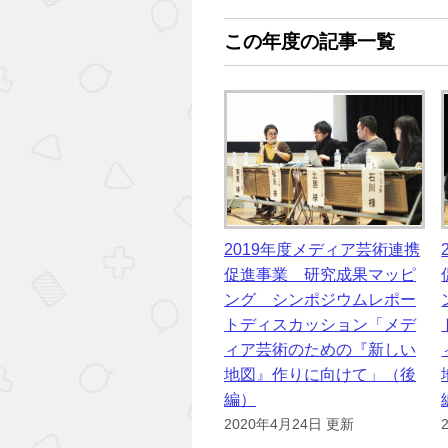
この年度の記事一覧
2019年度メディア芸術連携
促進事業 研究成果マッピ
ング シンポジウムレポー
トディスカッション「メデ
ィア芸術のための『新しい
地図』作りに向けて」（後
編）
2020年4月24日 更新