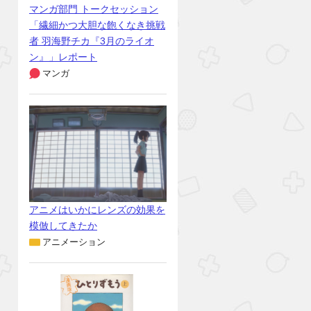
マンガ部門 トークセッション
「繊細かつ大胆な飽くなき挑戦
者 羽海野チカ『3月のライオ
ン』」レポート
マンガ
アニメはいかにレンズの効果を
模倣してきたか
アニメーション