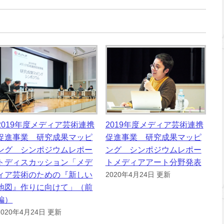
2019年度メディア芸術連携
2019年度メディア芸術連携
促進事業 研究成果マッピ
促進事業 研究成果マッピ
ング シンポジウムレポー
ング シンポジウムレポー
トディスカッション「メデ
トメディアアート分野発表
ィア芸術のための『新しい
2020年4月24日 更新
地図』作りに向けて」（前
編）
2020年4月24日 更新