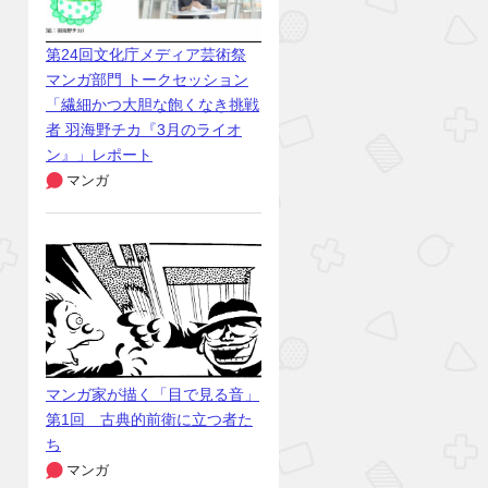
第24回文化庁メディア芸術祭
マンガ部門 トークセッション
「繊細かつ大胆な飽くなき挑戦
者 羽海野チカ『3月のライオ
ン』」レポート
マンガ
マンガ家が描く「目で見る音」
第1回 古典的前衛に立つ者た
ち
マンガ