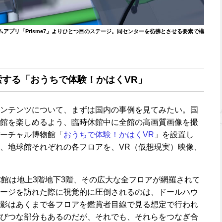
アプリ「Prisme7」よりひとつ目のステージ。同センターを彷彿とさせる要素で構
する「おうちで体験！かはくVR」
ンテンツについて、まずは国内の事例を見てみたい。国
館を楽しめるよう、臨時休館中に全館の高画質画像を撮
ーチャル博物館「
おうちで体験！かはくVR
」を設置し
、地球館それぞれの各フロアを、VR（仮想現実）映像、
球館は地上3階地下3階、その広大な全フロアが網羅されて
ージを訪れた際に視覚的に圧倒されるのは、ドールハウ
影はあくまで各フロアを鑑賞者目線で見る想定で行われ
びつな部分もあるのだが、それでも、それらをつなぎ合