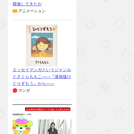
模倣してきたか
アニメーション
エッセイマンガというジャンル
とさくらももこ――『漫画版ひ
とりずもう』から――
マンガ