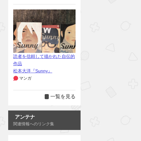
読者を信頼して描かれた自伝的
作品
松本大洋『Sunny』
マンガ
一覧を見る
アンテナ
関連情報へのリンク集