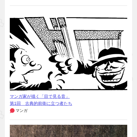
マンガ家が描く「目で見る音」
第1回 古典的前衛に立つ者たち
マンガ