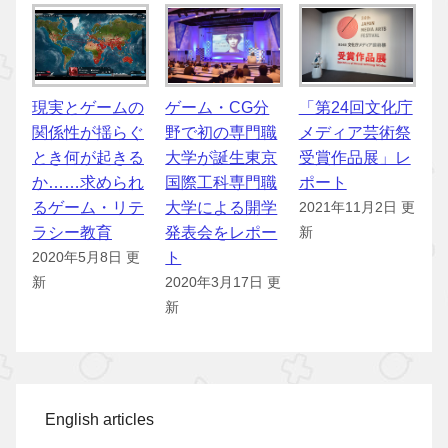
現実とゲームの
ゲーム・CG分
「第24回文化庁
関係性が揺らぐ
野で初の専門職
メディア芸術祭
とき何が起きる
大学が誕生東京
受賞作品展」レ
か……求められ
国際工科専門職
ポート
るゲーム・リテ
大学による開学
2021年11月2日 更
ラシー教育
発表会をレポー
新
ト
2020年5月8日 更
新
2020年3月17日 更
新
English articles