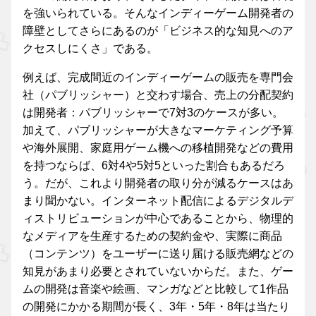
を強いられている。そんなインディーゲーム開発者の
障壁としてさらにあるのが「ビジネス的な知見へのア
クセスしにくさ」である。
例えば、完成間近のインディーゲームの販売を専門会
社（パブリッシャー）と交わす場合、売上の分配契約
は開発者：パブリッシャーで7対3のケースが多い。
加えて、パブリッシャーが大きなマーケティング予算
や海外展開、家庭用ゲーム機への移植開発などの費用
を持つならば、6対4や5対5といった割合もあるだろ
う。だが、これより開発者の取り分が減るケースはあ
まり聞かない。インターネット配信によるデジタルデ
ィストリビューションが中心であることから、物理的
なメディアを生産するための契約金や、実際に商品
（コンテンツ）をユーザーに送り届ける販売網などの
知見があまり必要とされていないからだ。また、ゲー
ムの開発は音楽や絵画、マンガなどと比較して1作品
の開発にかかる期間が長く、3年・5年・8年は当たり