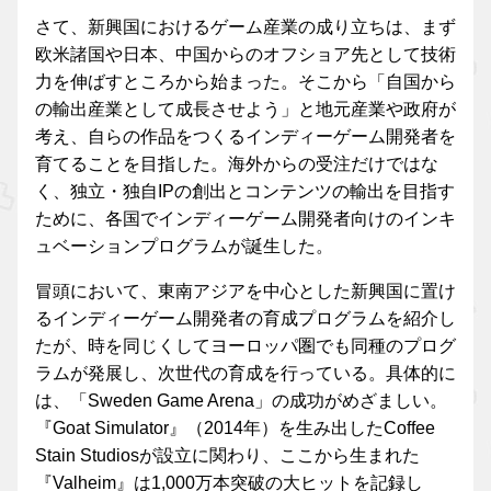
さて、新興国におけるゲーム産業の成り立ちは、まず
欧米諸国や日本、中国からのオフショア先として技術
力を伸ばすところから始まった。そこから「自国から
の輸出産業として成長させよう」と地元産業や政府が
考え、自らの作品をつくるインディーゲーム開発者を
育てることを目指した。海外からの受注だけではな
く、独立・独自IPの創出とコンテンツの輸出を目指す
ために、各国でインディーゲーム開発者向けのインキ
ュベーションプログラムが誕生した。
冒頭において、東南アジアを中心とした新興国に置け
るインディーゲーム開発者の育成プログラムを紹介し
たが、時を同じくしてヨーロッパ圏でも同種のプログ
ラムが発展し、次世代の育成を行っている。具体的に
は、「Sweden Game Arena」の成功がめざましい。
『Goat Simulator』（2014年）を生み出したCoffee
Stain Studiosが設立に関わり、ここから生まれた
『Valheim』は1,000万本突破の大ヒットを記録し