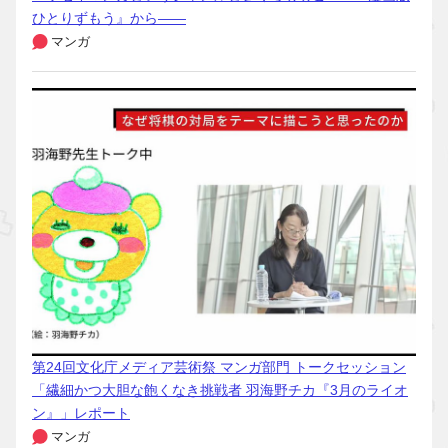
ひとりずもう』から――
マンガ
第24回文化庁メディア芸術祭 マンガ部門 トークセッション
「繊細かつ大胆な飽くなき挑戦者 羽海野チカ『3月のライオ
ン』」レポート
マンガ