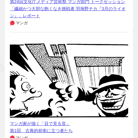
第24回文化庁メディア芸術祭 マンガ部門 トークセッション
「繊細かつ大胆な飽くなき挑戦者 羽海野チカ『3月のライオ
ン』」レポート
マンガ
マンガ家が描く「目で見る音」
第1回 古典的前衛に立つ者たち
マンガ