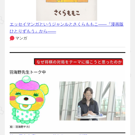
エッセイマンガというジャンルとさくらももこ――『漫画版
ひとりずもう』から――
マンガ