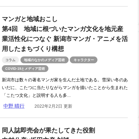
マンガと地域おこし
第4回 地域に根づいたマンガ文化を地元産
業活性化につなぐ 新潟市マンガ・アニメを活
用したまちづくり構想
コラム
地域のなかのメディア芸術
キャラクター
COVID-19とメディア芸術
新潟市は数々の著名マンガ家を生んだ土地である。雪深い冬のあ
いだに、こたつに当たりながらマンガを描いたことから生まれた
「こたつ文化」と説明する人も多...
中野 晴行
2022年2月2日 更新
同人誌即売会が果たしてきた役割