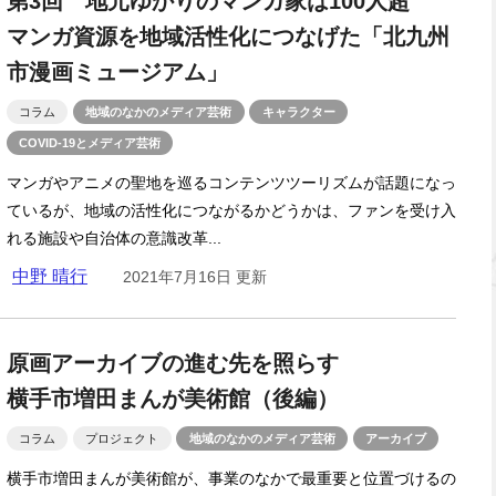
第3回 地元ゆかりのマンガ家は100人超
マンガ資源を地域活性化につなげた「北九州
市漫画ミュージアム」
コラム
地域のなかのメディア芸術
キャラクター
COVID-19とメディア芸術
マンガやアニメの聖地を巡るコンテンツツーリズムが話題になっ
ているが、地域の活性化につながるかどうかは、ファンを受け入
れる施設や自治体の意識改革...
中野 晴行
2021年7月16日 更新
原画アーカイブの進む先を照らす
横手市増田まんが美術館（後編）
コラム
プロジェクト
地域のなかのメディア芸術
アーカイブ
横手市増田まんが美術館が、事業のなかで最重要と位置づけるの