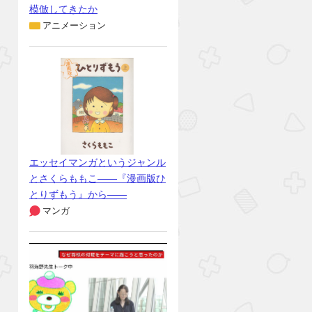
模倣してきたか
アニメーション
エッセイマンガというジャンル
とさくらももこ――『漫画版ひ
とりずもう』から――
マンガ