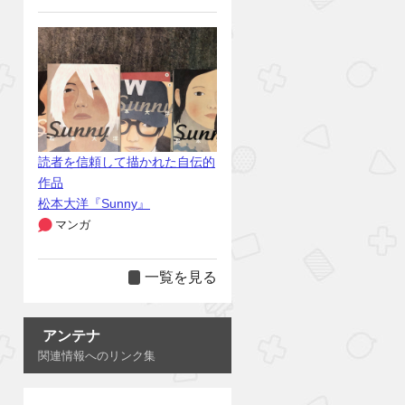
読者を信頼して描かれた自伝的
作品
松本大洋『Sunny』
マンガ
一覧を見る
アンテナ
関連情報へのリンク集