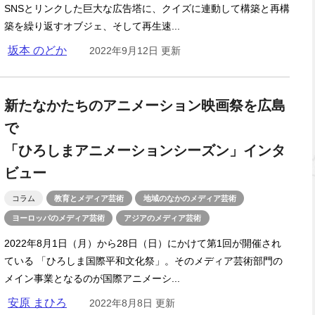
SNSとリンクした巨大な広告塔に、クイズに連動して構築と再構
築を繰り返すオブジェ、そして再生速...
坂本 のどか
2022年9月12日 更新
新たなかたちのアニメーション映画祭を広島
で
「ひろしまアニメーションシーズン」インタ
ビュー
コラム
教育とメディア芸術
地域のなかのメディア芸術
ヨーロッパのメディア芸術
アジアのメディア芸術
2022年8月1日（月）から28日（日）にかけて第1回が開催され
ている 「ひろしま国際平和文化祭」。そのメディア芸術部門の
メイン事業となるのが国際アニメーシ...
安原 まひろ
2022年8月8日 更新