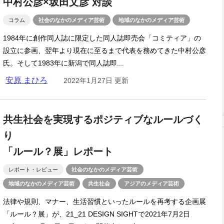
中村公彦×坂田文彦 対談
コラム
社会のなかのメディア芸術
地域のなかのメディア芸術
1984年に創作同人誌に限定した同人誌即売会「コミティア」の
設立に参画、翌年より現在に至るまで代表を務めてきた中村公彦
氏。そして1983年に新潟で同人誌即...
安原 まひろ
2022年1月27日 更新
共生社会を実現するポジティブなルールづく
り
「ルール？展」レポート
レポート・レビュー
社会のなかのメディア芸術
地域のなかのメディア芸術
共生社会
アジアのメディア芸術
法律や規則、マナー、生活習慣といったルールを再考する企画展
「ルール？展」が、21_21 DESIGN SIGHTで2021年7月2日