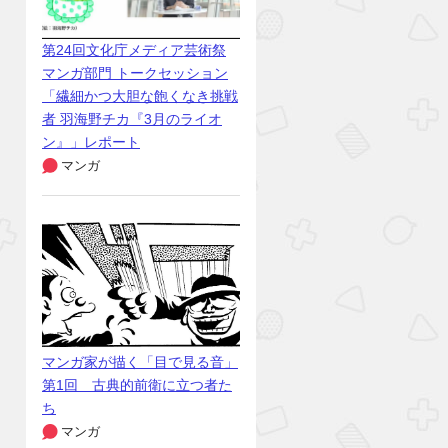
第24回文化庁メディア芸術祭
マンガ部門 トークセッション
「繊細かつ大胆な飽くなき挑戦
者 羽海野チカ『3月のライオ
ン』」レポート
マンガ
マンガ家が描く「目で見る音」
第1回 古典的前衛に立つ者た
ち
マンガ