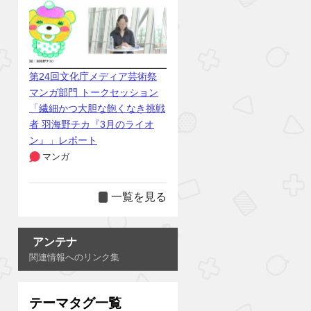
第24回文化庁メディア芸術祭
マンガ部門 トークセッション
「繊細かつ大胆な飽くなき挑戦
者 羽海野チカ『3月のライオ
ン』」レポート
マンガ
一覧を見る
アンテナ
関連情報へのリンク集
テーマタグ一覧