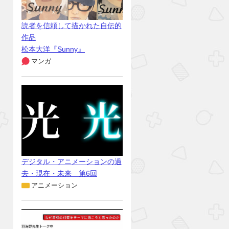
読者を信頼して描かれた自伝的
作品
松本大洋『Sunny』
マンガ
デジタル・アニメーションの過
去・現在・未来 第6回
アニメーション