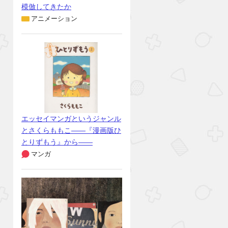
模倣してきたか
アニメーション
エッセイマンガというジャンル
とさくらももこ――『漫画版ひ
とりずもう』から――
マンガ