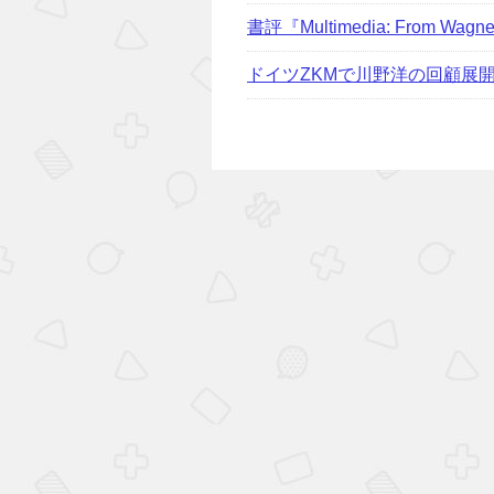
書評『Multimedia: From Wagner t
ドイツZKMで川野洋の回顧展