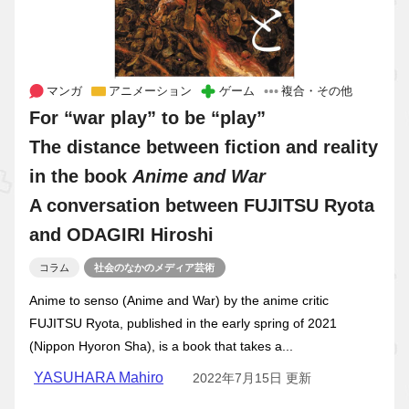
マンガ
アニメーション
ゲーム
複合・その他
For “war play” to be “play”
The distance between fiction and reality
in the book
Anime and War
A conversation between FUJITSU Ryota
and ODAGIRI Hiroshi
コラム
社会のなかのメディア芸術
Anime to senso (Anime and War) by the anime critic
FUJITSU Ryota, published in the early spring of 2021
(Nippon Hyoron Sha), is a book that takes a...
YASUHARA Mahiro
2022年7月15日 更新