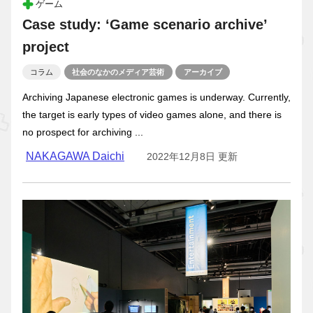
ゲーム
Case study: ‘Game scenario archive’
project
コラム
社会のなかのメディア芸術
アーカイブ
Archiving Japanese electronic games is underway. Currently,
the target is early types of video games alone, and there is
no prospect for archiving ...
NAKAGAWA Daichi
2022年12月8日 更新