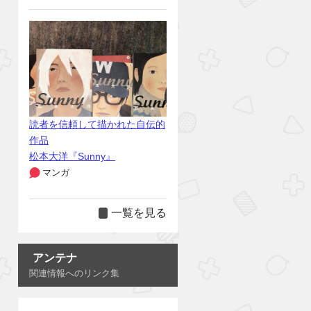
読者を信頼して描かれた自伝的
作品
松本大洋『Sunny』
マンガ
一覧を見る
アンテナ
関連情報へのリンク集