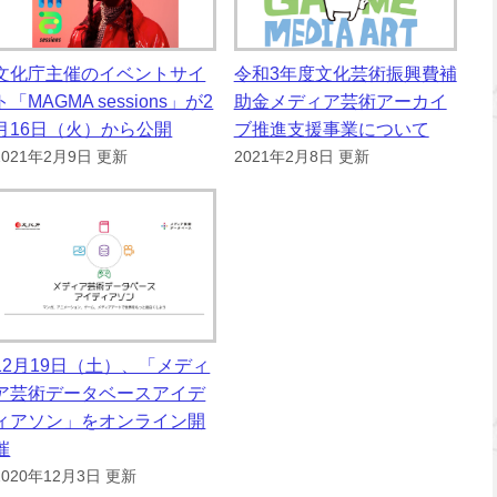
文化庁主催のイベントサイ
令和3年度文化芸術振興費補
ト「MAGMA sessions」が2
助金メディア芸術アーカイ
月16日（火）から公開
ブ推進支援事業について
2021年2月9日 更新
2021年2月8日 更新
12月19日（土）、「メディ
ア芸術データベースアイデ
ィアソン」をオンライン開
催
2020年12月3日 更新