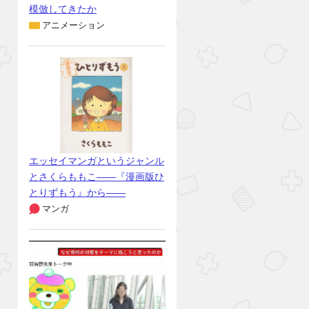
模倣してきたか
アニメーション
エッセイマンガというジャンル
とさくらももこ――『漫画版ひ
とりずもう』から――
マンガ