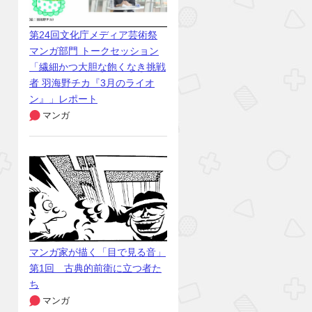
第24回文化庁メディア芸術祭
マンガ部門 トークセッション
「繊細かつ大胆な飽くなき挑戦
者 羽海野チカ『3月のライオ
ン』」レポート
マンガ
マンガ家が描く「目で見る音」
第1回 古典的前衛に立つ者た
ち
マンガ