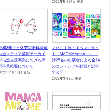
2022年5月27日 更新
令和3年度文化芸術振興費補
文化庁主催のイベントサイ
助金メディア芸術アーカイ
ト「MAGMA sessions」
ブ推進支援事業における採
計25名の出演者による全14
択事業概要について
のコンテンツを動画と記事
で公開
2022年4月14日 更新
2022年3月9日 更新