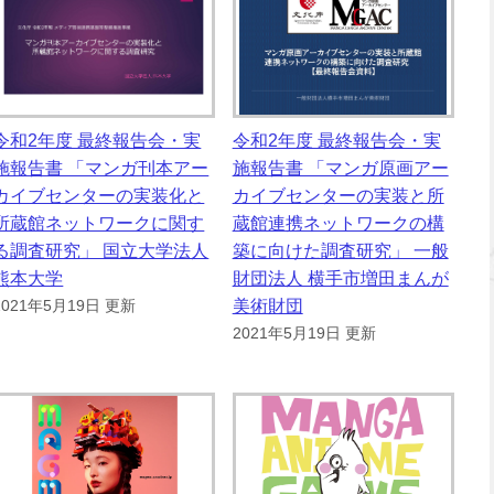
令和2年度 最終報告会・実
令和2年度 最終報告会・実
施報告書 「マンガ刊本アー
施報告書 「マンガ原画アー
カイブセンターの実装化と
カイブセンターの実装と所
所蔵館ネットワークに関す
蔵館連携ネットワークの構
る調査研究」 国立大学法人
築に向けた調査研究」 一般
熊本大学
財団法人 横手市増田まんが
美術財団
2021年5月19日 更新
2021年5月19日 更新