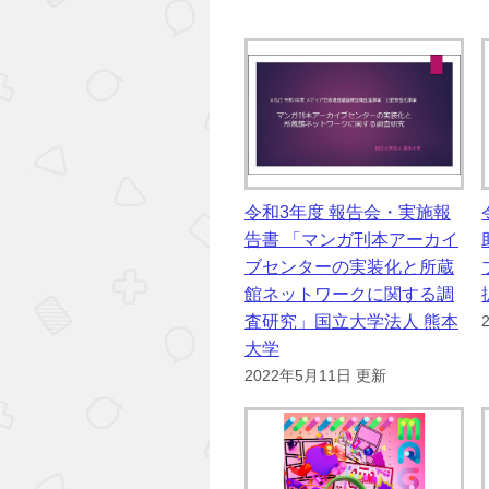
令和3年度 報告会・実施報
告書 「マンガ刊本アーカイ
ブセンターの実装化と所蔵
館ネットワークに関する調
査研究」国立大学法人 熊本
大学
2022年5月11日 更新