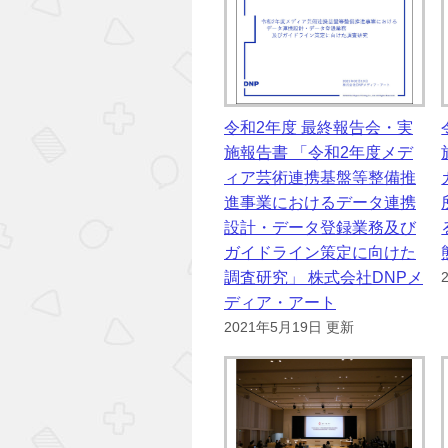
令和2年度 最終報告会・実
施報告書 「令和2年度メデ
ィア芸術連携基盤等整備推
進事業におけるデータ連携
設計・データ登録業務及び
ガイドライン策定に向けた
調査研究」 株式会社DNPメ
ディア・アート
2021年5月19日 更新