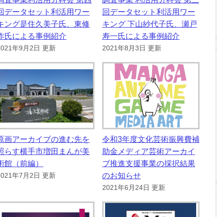
回データセット利活用ワー
回データセット利活用ワー
キング是住久美子氏、東修
キング 下山紗代子氏、瀬戸
作氏による事例紹介
寿一氏による事例紹介
2021年9月2日 更新
2021年8月3日 更新
原画アーカイブの進む先を
令和3年度文化芸術振興費補
照らす横手市増田まんが美
助金メディア芸術アーカイ
術館（前編）
ブ推進支援事業の採択結果
のお知らせ
2021年7月2日 更新
2021年6月24日 更新