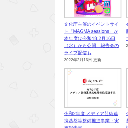
文化庁主催のイベントサイ
ト「MAGMA sessions」が
本年度は令和4年2月16日
（水）から公開 報告会の
ライブ配信も
2022年2月16日 更新
令和2年度 メディア芸術連
携基盤等整備推進事業・実
施報告書