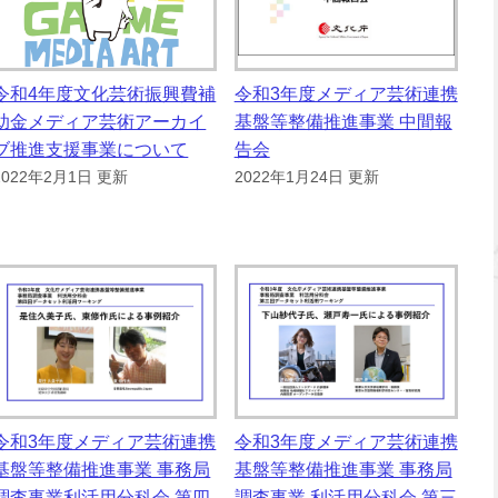
令和4年度文化芸術振興費補
令和3年度メディア芸術連携
助金メディア芸術アーカイ
基盤等整備推進事業 中間報
ブ推進支援事業について
告会
2022年2月1日 更新
2022年1月24日 更新
令和3年度メディア芸術連携
令和3年度メディア芸術連携
基盤等整備推進事業 事務局
基盤等整備推進事業 事務局
調査事業利活用分科会 第四
調査事業 利活用分科会 第三