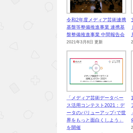
令和2年度メディア芸術連携
基盤等整備推進事業 連携基
盤整備推進事業 中間報告会
2021年3月8日 更新
「メディア芸術データベー
ス活用コンテスト2021：デ
ータのバリューアップ↑で世
界をもっと面白くしよう」
を開催