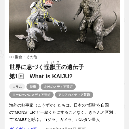
複合・その他
ゴジラ
世界に息づく
怪獣王
の遺伝子
第1回 What is KAIJU?
コラム
特撮
北米のメディア芸術
ヨーロッパのメディア芸術
アジアのメディア芸術
海外の好事家（こうずか）たちは、日本の“怪獣”を自国
の“MONSTER”と一緒くたにすることなく、きちんと区別し
て“KAIJU”と呼ぶ。ゴジラ、ガメラ、バルタン星人...