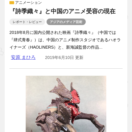
アニメーション
『詩季織々』と中国のアニメ受容の現在
レポート・レビュー
アジアのメディア芸術
2018年8月に国内公開された映画『詩季織々』（中国では
『肆式青春』）は、中国のアニメ制作スタジオであるハオラ
イナーズ（HAOLINERS）と、新海誠監督の作品...
安原 まひろ
2019年6月10日 更新