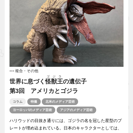
複合・その他
ゴジラ
世界に息づく
怪獣王
の遺伝子
第3回 アメリカとゴジラ
コラム
特撮
北米のメディア芸術
ヨーロッパのメディア芸術
アジアのメディア芸術
ハリウッドの目抜き通りには、ゴジラの名を冠した星型のプ
レートが埋め込まれている。日本のキャラクターとしては、