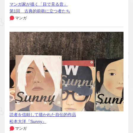
マンガ家が描く「目で見る音」
第1回 古典的前衛に立つ者たち
マンガ
読者を信頼して描かれた自伝的作品
松本大洋『Sunny』
マンガ