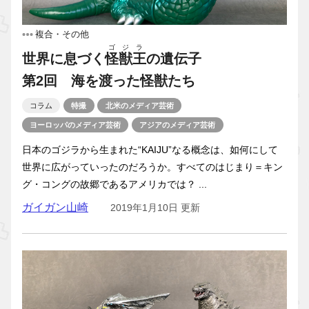
複合・その他
ゴジラ
世界に息づく
怪獣王
の遺伝子
第2回 海を渡った怪獣たち
コラム
特撮
北米のメディア芸術
ヨーロッパのメディア芸術
アジアのメディア芸術
日本のゴジラから生まれた“KAIJU”なる概念は、如何にして
世界に広がっていったのだろうか。すべてのはじまり＝キン
グ・コングの故郷であるアメリカでは？ ...
ガイガン山崎
2019年1月10日 更新