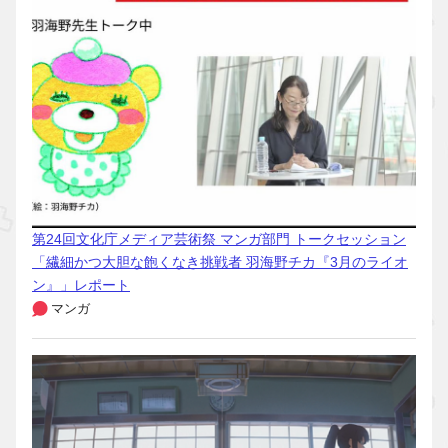
第24回文化庁メディア芸術祭 マンガ部門 トークセッション
「繊細かつ大胆な飽くなき挑戦者 羽海野チカ『3月のライオ
ン』」レポート
マンガ