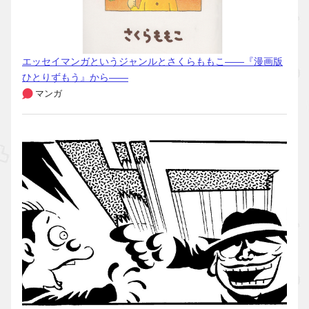
エッセイマンガというジャンルとさくらももこ――『漫画版
ひとりずもう』から――
マンガ