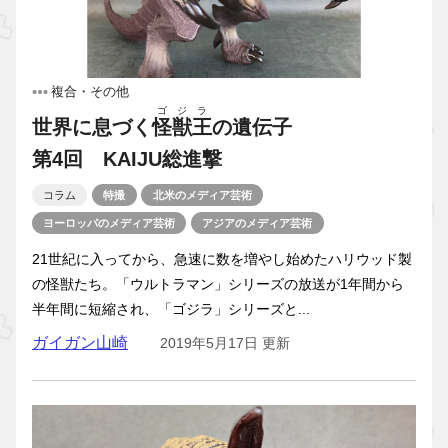
複合・その他
ゴジラ
世界に息づく
怪獣王
の遺伝子
第4回 KAIJU総進撃
コラム
特撮
北米のメディア芸術
ヨーロッパのメディア芸術
アジアのメディア芸術
21世紀に入ってから、急速に数を増やし始めたハリウッド製
の怪獣たち。「ウルトラマン」シリーズの放送が1年間から
半年間に短縮され、「ゴジラ」シリーズと...
ガイガン山崎
2019年5月17日 更新