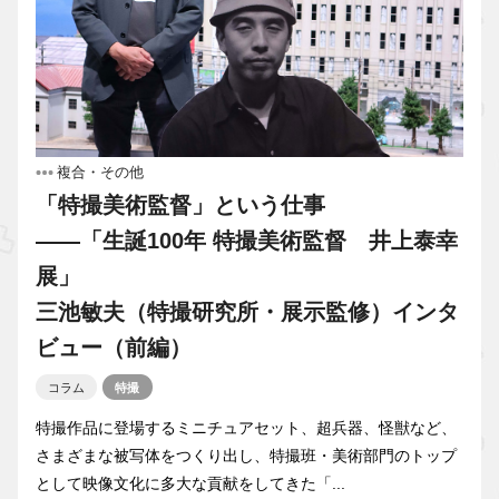
複合・その他
「特撮美術監督」という仕事
――「生誕100年 特撮美術監督 井上泰幸
展」
三池敏夫（特撮研究所・展示監修）インタ
ビュー（前編）
コラム
特撮
特撮作品に登場するミニチュアセット、超兵器、怪獣など、
さまざまな被写体をつくり出し、特撮班・美術部門のトップ
として映像文化に多大な貢献をしてきた「...