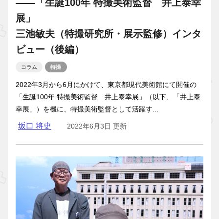
――「生誕100年 特撮美術監督 井上泰幸
展」
三池敏夫（特撮研究所・展示監修）インタ
ビュー（後編）
コラム
特撮
2022年3月から6月にかけて、東京都現代美術館にて開催の
「生誕100年 特撮美術監督 井上泰幸展」（以下、「井上泰
幸展」）を機に、特撮美術監督として活躍す...
坂口 将史
2022年6月3日 更新