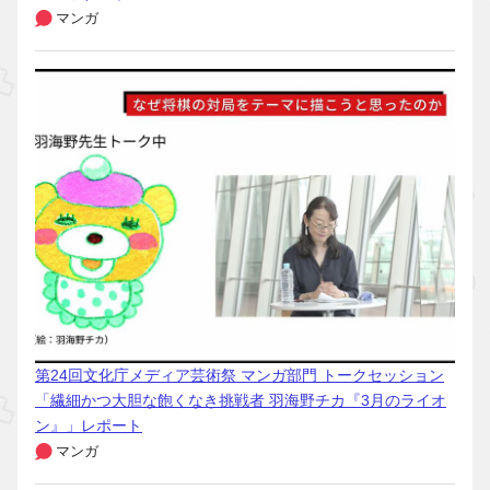
マンガ
第24回文化庁メディア芸術祭 マンガ部門 トークセッション
「繊細かつ大胆な飽くなき挑戦者 羽海野チカ『3月のライオ
ン』」レポート
マンガ