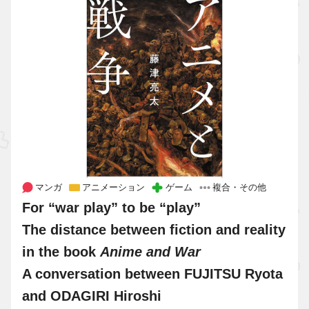
マンガ
アニメーション
ゲーム
複合・その他
For “war play” to be “play”
The distance between fiction and reality
in the book
Anime and War
A conversation between FUJITSU Ryota
and ODAGIRI Hiroshi