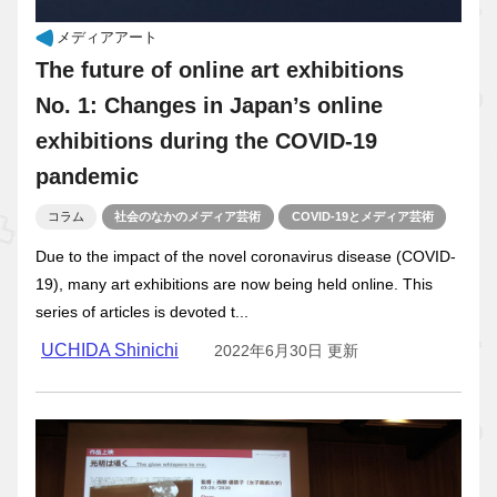
メディアアート
The future of online art exhibitions
No. 1: Changes in Japan’s online
exhibitions during the COVID-19
pandemic
コラム
社会のなかのメディア芸術
COVID-19とメディア芸術
Due to the impact of the novel coronavirus disease (COVID-
19), many art exhibitions are now being held online. This
series of articles is devoted t...
UCHIDA Shinichi
2022年6月30日 更新