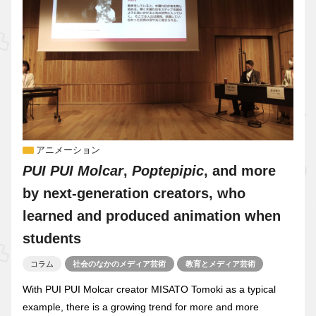
アニメーション
PUI PUI Molcar
,
Poptepipic
, and more
by next-generation creators, who
learned and produced animation when
students
コラム
社会のなかのメディア芸術
教育とメディア芸術
With PUI PUI Molcar creator MISATO Tomoki as a typical
example, there is a growing trend for more and more