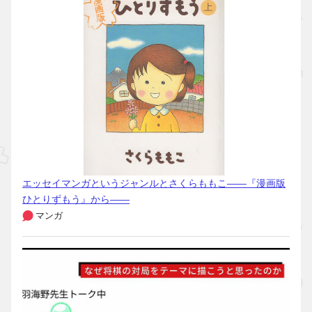
エッセイマンガというジャンルとさくらももこ――『漫画版
ひとりずもう』から――
マンガ