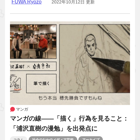
FUWA Ryozo
2022年10月12日 更新
マンガ
マンガの線――「描く」行為を見ること：
「浦沢直樹の漫勉」を出発点に
コラム
社会のなかのメディア芸術
アーカイブ