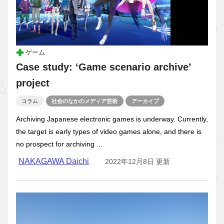
ゲーム
Case study: ‘Game scenario archive’
project
コラム
社会のなかのメディア芸術
アーカイブ
Archiving Japanese electronic games is underway. Currently,
the target is early types of video games alone, and there is
no prospect for archiving ...
NAKAGAWA Daichi
2022年12月8日 更新