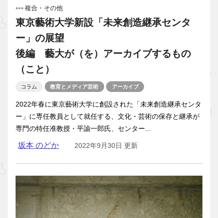
複合・その他
東京藝術大学新設「未来創造継承センタ
ー」の展望
後編 藝大が（を）アーカイブするもの
（こと）
コラム
教育とメディア芸術
アーカイブ
2022年春に東京藝術大学に創設された「未来創造継承センタ
ー」に専任教員として就任する、文化・芸術の保存と継承が
専門の特任准教授・平諭一郎氏、センター...
坂本 のどか
2022年9月30日 更新