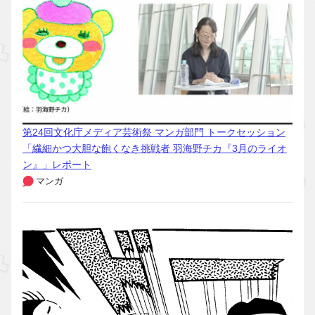
第24回文化庁メディア芸術祭 マンガ部門 トークセッション
「繊細かつ大胆な飽くなき挑戦者 羽海野チカ『3月のライオ
ン』」レポート
マンガ