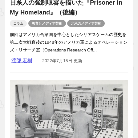
日系人の強制収容を描いた『Prisoner in
My Homeland』（後編）
コラム
教育とメディア芸術
北米のメディア芸術
前回はアメリカ合衆国を中心としたシリアスゲームの歴史を
第二次大戦直後の1948年のアメリカ軍によるオペレーション
ズ・リサーチ室（Operations Research Off...
渡部 宏樹
2022年7月15日 更新