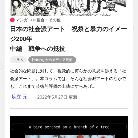
マンガ
複合・その他
日本の社会派アート 祝祭と暴力のイメー
ジ200年
中編 戦争への抵抗
コラム
社会のなかのメディア芸術
社会的な問題に対して、視覚的に何らかの意思を訴える「社
会派アート」。本コラムでは、そんな社会派アートのなかで
も、これまで芸術的評価の土俵にすらあげ...
足立 元
2022年5月27日 更新