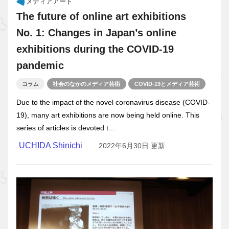
メディアアート
The future of online art exhibitions
No. 1: Changes in Japan’s online
exhibitions during the COVID-19
pandemic
コラム
社会のなかのメディア芸術
COVID-19とメディア芸術
Due to the impact of the novel coronavirus disease (COVID-
19), many art exhibitions are now being held online. This
series of articles is devoted t...
UCHIDA Shinichi
2022年6月30日 更新