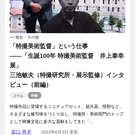
複合・その他
「特撮美術監督」という仕事
――「生誕100年 特撮美術監督 井上泰幸
展」
三池敏夫（特撮研究所・展示監修）インタ
ビュー（前編）
コラム
特撮
特撮作品に登場するミニチュアセット、超兵器、怪獣など、
さまざまな被写体をつくり出し、特撮班・美術部門のトップ
として映像文化に多大な貢献をしてきた「...
坂口 将史
2022年6月3日 更新