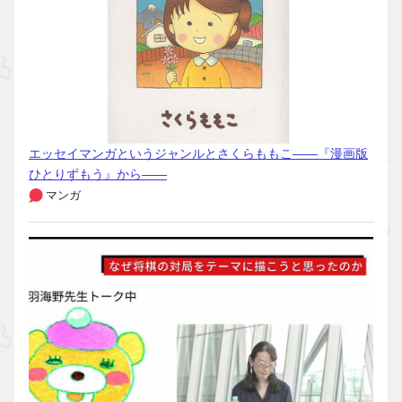
エッセイマンガというジャンルとさくらももこ――『漫画版
ひとりずもう』から――
マンガ