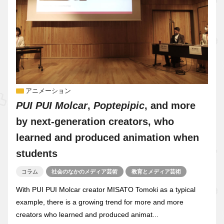
アニメーション
PUI PUI Molcar
,
Poptepipic
, and more
by next-generation creators, who
learned and produced animation when
students
コラム
社会のなかのメディア芸術
教育とメディア芸術
With PUI PUI Molcar creator MISATO Tomoki as a typical
example, there is a growing trend for more and more
creators who learned and produced animat...